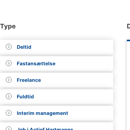
Type
Deltid
Fastansættelse
Freelance
Fuldtid
Interim management
Job i Actief Hartmanns