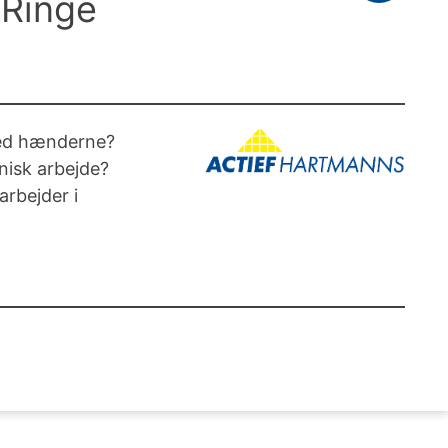
 Ringe
 med hænderne?
nisk arbejde?
rbejder i