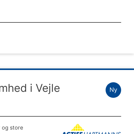
omhed i Vejle
Ny
r og store