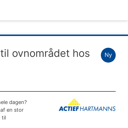
til ovnområdet hos
Ny
 hele dagen?
af en stor
til