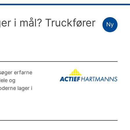
ger i mål? Truckfører
Ny
søger erfarne
dele og
oderne lager i