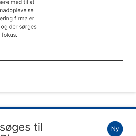
være med til at
e madoplevelse
ring firma er
 og der sørges
 fokus.
øges til
Ny