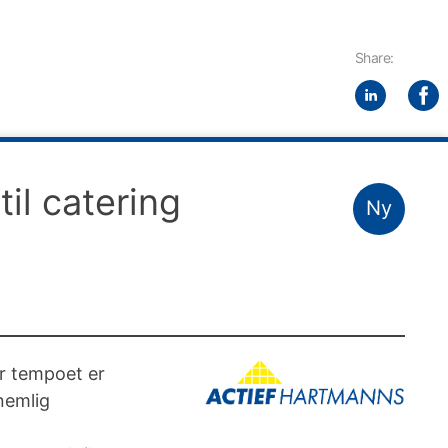
Share:
il catering
Ny
år tempoet er
nemlig