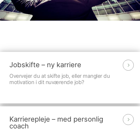
Jobskifte – ny karriere
Overvejer du at skifte job, eller mangler du
motivation i dit nuværende job?
Karrierepleje – med personlig
coach