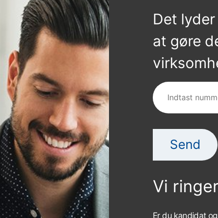
Det lyde
at gøre de
virksomh
Vi ringer
Er du kandidat og