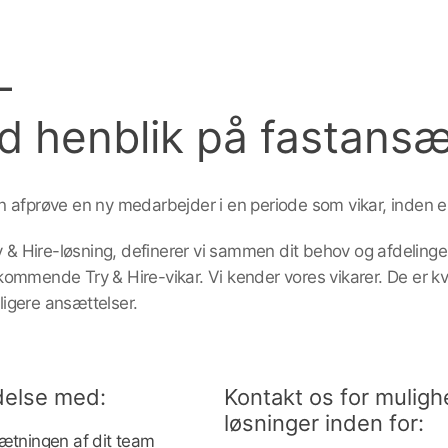
–
d henblik på fastansæ
 afprøve en ny medarbejder i en periode som vikar, inden e
y & Hire-løsning, definerer vi sammen dit behov og afdelinge
ommende Try & Hire-vikar. Vi kender vores vikarer. De er kv
dligere ansættelser.
delse med:
Kontakt os for muligh
løsninger inden for:
ætningen af dit team