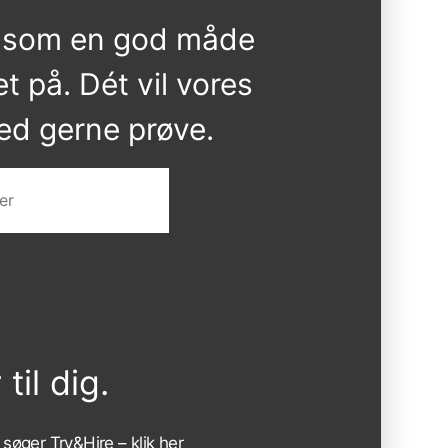
r som en god måde
t på. Dét vil vores
ed gerne prøve.
 til dig.
 søger Try&Hire –
klik her