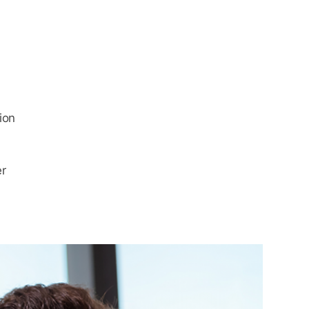
tion
er