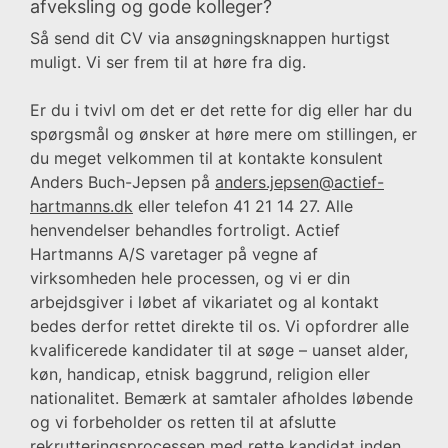
afveksling og gode kolleger?
Så send dit CV via ansøgningsknappen hurtigst
muligt. Vi ser frem til at høre fra dig.
Er du i tvivl om det er det rette for dig eller har du
spørgsmål og ønsker at høre mere om stillingen, er
du meget velkommen til at kontakte konsulent
Anders Buch-Jepsen på
anders.jepsen@actief-
hartmanns.dk
eller telefon 41 21 14 27. Alle
henvendelser behandles fortroligt. Actief
Hartmanns A/S varetager på vegne af
virksomheden hele processen, og vi er din
arbejdsgiver i løbet af vikariatet og al kontakt
bedes derfor rettet direkte til os. Vi opfordrer alle
kvalificerede kandidater til at søge – uanset alder,
køn, handicap, etnisk baggrund, religion eller
nationalitet. Bemærk at samtaler afholdes løbende
og vi forbeholder os retten til at afslutte
rekrutteringsprocessen med rette kandidat inden