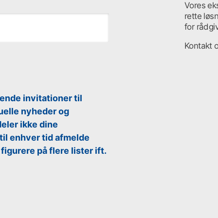
Vores ek
rette løs
for rådg
Kontakt 
de invitationer til
uelle nyheder og
eler ikke dine
til enhver tid afmelde
gurere på flere lister ift.