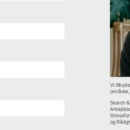
Vi tilbyd
områder,
Search &
Arbejdskr
Stressfo
og Rådgiv