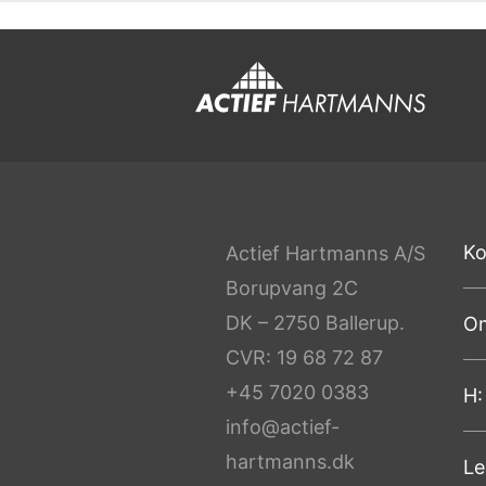
Ko
Actief Hartmanns A/S
Borupvang 2C
DK – 2750 Ballerup.
Om
CVR: 19 68 72 87
+45 7020 0383
H:
info@actief-
hartmanns.dk
Le