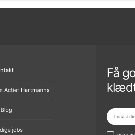
Få go
ntakt
klædt
 Actief Hartmanns
 Blog
dige jobs