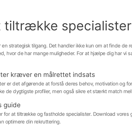
at tiltrække specialiste
r en strategisk tilgang. Det handler ikke kun om at finde de
d, hvor de har mange muligheder. For at hjælpe dig har vi sam
ster kræver en målrettet indsats
ster er det afgørende at forstå deres behov, motivation og f
ække de dygtigste profiler, men også sikre et stærkt match 
s guide
rer for at tiltrække og fastholde specialister. Download vores g
an optimere din rekruttering.