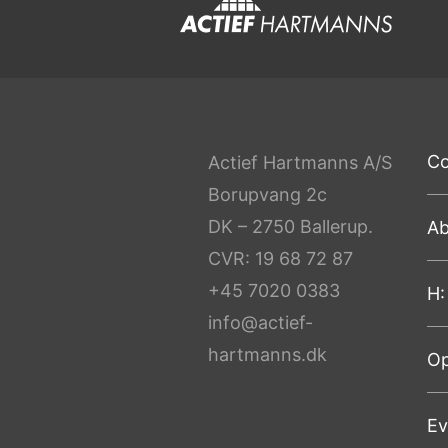
Co
Actief Hartmanns A/S
Borupvang 2c
DK – 2750 Ballerup.
Ab
CVR: 19 68 72 87
+45 7020 0383
H:
info@actief-
hartmanns.dk
Op
Ev