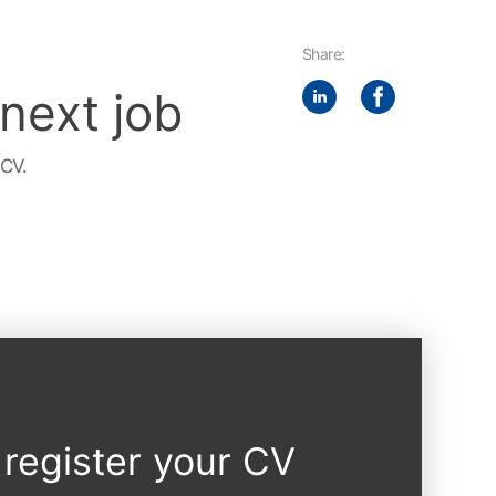
Share:
 next job
 CV.
register your CV