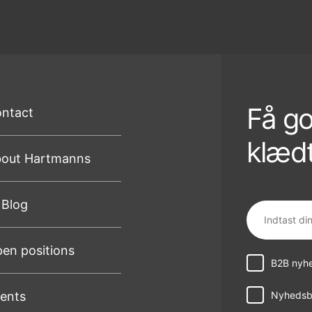
Få go
ntact
klædt
out Hartmanns
 Blog
en positions
B2B nyhe
ents
Nyhedsbr